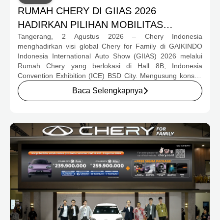
RUMAH CHERY DI GIIAS 2026
HADIRKAN PILIHAN MOBILITAS
Tangerang, 2 Agustus 2026 – Chery Indonesia
LENGKAP DAN PROGRAM APRESIASI
menghadirkan visi global Chery for Family di GAIKINDO
KONSUMEN BERNILAI HAMPIR RP1
Indonesia International Auto Show (GIIAS) 2026 melalui
MILIAR
Rumah Chery yang berlokasi di Hall 8B, Indonesia
Convention Exhibition (ICE) BSD City. Mengusung konsep
rumah yang hangat dan inklusif, Chery menghadirkan
Baca Selengkapnya
pengalaman menyeluruh bagi keluarga Indonesia melalui
pilihan kendaraan ICE, EV, hingga Chery Super Hybrid
(CSH), lengkap dengan berbagai fasilitas, aktivitas, dan
program apresiasi untuk konsumen.