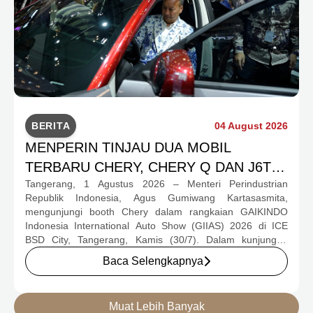
BERITA
04 August 2026
MENPERIN TINJAU DUA MOBIL
TERBARU CHERY, CHERY Q DAN J6T
Tangerang, 1 Agustus 2026 – Menteri Perindustrian
CSH YANG JADI SOROTAN DI GIIAS
Republik Indonesia, Agus Gumiwang Kartasasmita,
2026
mengunjungi booth Chery dalam rangkaian GAIKINDO
Indonesia International Auto Show (GIIAS) 2026 di ICE
BSD City, Tangerang, Kamis (30/7). Dalam kunjungan
tersebut, Menteri Perindustrian meninjau dua produk
Baca Selengkapnya
elektrifikasi terbaru Chery, yakni Chery Q, compact EV
untuk mobilitas perkotaan, serta J6T RCSH, SUV
berteknologi Range-Extended Electric Vehicle (REEV) yang
Muat Lebih Banyak
dirancang untuk mendukung perjalanan jarak jauh.