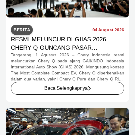
BERITA
04 August 2026
RESMI MELUNCUR DI GIIAS 2026,
CHERY Q GUNCANG PASAR
Tangerang, 1 Agustus 2026 – Chery Indonesia resmi
OTOMOTIF MELALUI HARGA SPESIAL
meluncurkan Chery Q pada ajang GAIKINDO Indonesia
MULAI RP239,9 JUTA
International Auto Show (GIIAS) 2026. Mengusung konsep
The Most Complete Compact EV, Chery Q diperkenalkan
dalam dua varian, yakni Chery Q Pure dan Chery Q Rizz,
untuk mengakomodasi kebutuhan mobilitas serta
Baca Selengkapnya
preferensi konsumen yang berbeda.