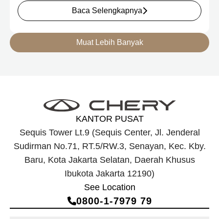
tersebut, Menteri Perindustrian meninjau dua produk
Baca Selengkapnya
elektrifikasi terbaru Chery, yakni Chery Q, compact EV
untuk mobilitas perkotaan, serta J6T RCSH, SUV
berteknologi Range-Extended Electric Vehicle (REEV) yang
Muat Lebih Banyak
dirancang untuk mendukung perjalanan jarak jauh.
KANTOR PUSAT
Sequis Tower Lt.9 (Sequis Center, Jl. Jenderal
Sudirman No.71, RT.5/RW.3, Senayan, Kec. Kby.
Baru, Kota Jakarta Selatan, Daerah Khusus
Ibukota Jakarta 12190)
See Location
0800‑1‑7979 79