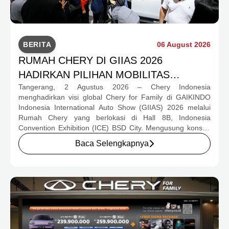
BERITA
06 August 2026
RUMAH CHERY DI GIIAS 2026
HADIRKAN PILIHAN MOBILITAS
Tangerang, 2 Agustus 2026 – Chery Indonesia
LENGKAP DAN PROGRAM APRESIASI
menghadirkan visi global Chery for Family di GAIKINDO
KONSUMEN BERNILAI HAMPIR RP1
Indonesia International Auto Show (GIIAS) 2026 melalui
MILIAR
Rumah Chery yang berlokasi di Hall 8B, Indonesia
Convention Exhibition (ICE) BSD City. Mengusung konsep
rumah yang hangat dan inklusif, Chery menghadirkan
Baca Selengkapnya
pengalaman menyeluruh bagi keluarga Indonesia melalui
pilihan kendaraan ICE, EV, hingga Chery Super Hybrid
(CSH), lengkap dengan berbagai fasilitas, aktivitas, dan
program apresiasi untuk konsumen.