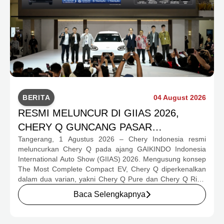
BERITA
04 August 2026
RESMI MELUNCUR DI GIIAS 2026,
CHERY Q GUNCANG PASAR
Tangerang, 1 Agustus 2026 – Chery Indonesia resmi
OTOMOTIF MELALUI HARGA SPESIAL
meluncurkan Chery Q pada ajang GAIKINDO Indonesia
MULAI RP239,9 JUTA
International Auto Show (GIIAS) 2026. Mengusung konsep
The Most Complete Compact EV, Chery Q diperkenalkan
dalam dua varian, yakni Chery Q Pure dan Chery Q Rizz,
untuk mengakomodasi kebutuhan mobilitas serta
Baca Selengkapnya
preferensi konsumen yang berbeda.