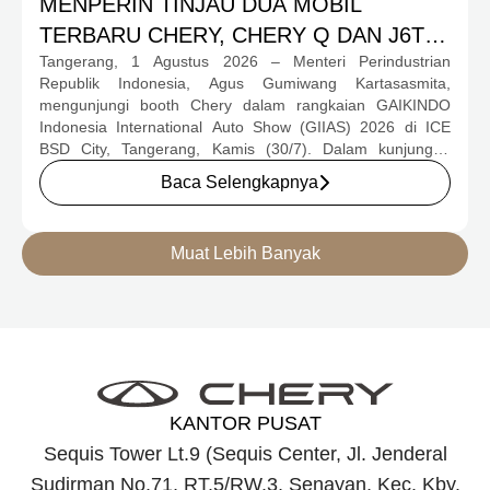
MENPERIN TINJAU DUA MOBIL
TERBARU CHERY, CHERY Q DAN J6T
Tangerang, 1 Agustus 2026 – Menteri Perindustrian
CSH YANG JADI SOROTAN DI GIIAS
Republik Indonesia, Agus Gumiwang Kartasasmita,
2026
mengunjungi booth Chery dalam rangkaian GAIKINDO
Indonesia International Auto Show (GIIAS) 2026 di ICE
BSD City, Tangerang, Kamis (30/7). Dalam kunjungan
tersebut, Menteri Perindustrian meninjau dua produk
Baca Selengkapnya
elektrifikasi terbaru Chery, yakni Chery Q, compact EV
untuk mobilitas perkotaan, serta J6T RCSH, SUV
berteknologi Range-Extended Electric Vehicle (REEV) yang
Muat Lebih Banyak
dirancang untuk mendukung perjalanan jarak jauh.
KANTOR PUSAT
Sequis Tower Lt.9 (Sequis Center, Jl. Jenderal
Sudirman No.71, RT.5/RW.3, Senayan, Kec. Kby.