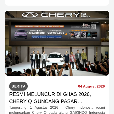
pilihan kendaraan ICE, EV, hingga Chery Super Hybrid
(CSH), lengkap dengan berbagai fasilitas, aktivitas, dan
program apresiasi untuk konsumen.
BERITA
04 August 2026
RESMI MELUNCUR DI GIIAS 2026,
CHERY Q GUNCANG PASAR
Tangerang, 1 Agustus 2026 – Chery Indonesia resmi
OTOMOTIF MELALUI HARGA SPESIAL
meluncurkan Chery Q pada ajang GAIKINDO Indonesia