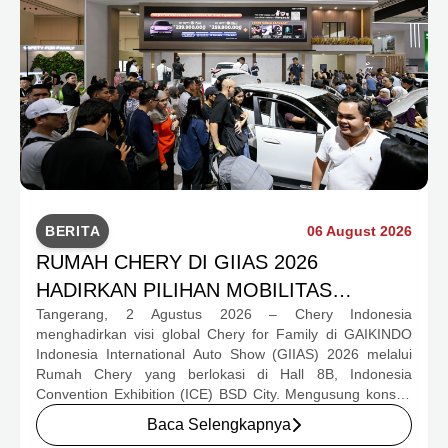
BERITA
06 August 2026
RUMAH CHERY DI GIIAS 2026
HADIRKAN PILIHAN MOBILITAS
Tangerang, 2 Agustus 2026 – Chery Indonesia
LENGKAP DAN PROGRAM APRESIASI
menghadirkan visi global Chery for Family di GAIKINDO
KONSUMEN BERNILAI HAMPIR RP1
Indonesia International Auto Show (GIIAS) 2026 melalui
MILIAR
Rumah Chery yang berlokasi di Hall 8B, Indonesia
Convention Exhibition (ICE) BSD City. Mengusung konsep
rumah yang hangat dan inklusif, Chery menghadirkan
Baca Selengkapnya
pengalaman menyeluruh bagi keluarga Indonesia melalui