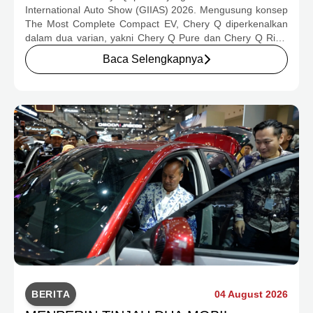
MULAI RP239,9 JUTA
International Auto Show (GIIAS) 2026. Mengusung konsep
The Most Complete Compact EV, Chery Q diperkenalkan
dalam dua varian, yakni Chery Q Pure dan Chery Q Rizz,
untuk mengakomodasi kebutuhan mobilitas serta
Baca Selengkapnya
preferensi konsumen yang berbeda.
BERITA
04 August 2026