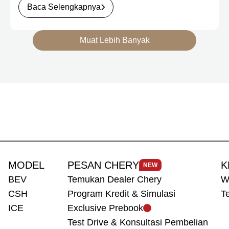
Chery Q Pure dan Chery Q Rizz, untuk
Baca Selengkapnya
mengakomodasi kebutuhan mobilitas serta
preferensi konsumen yang berbeda.
Muat Lebih Banyak
MODEL
PESAN CHERY
K
NEW
BEV
Temukan Dealer Chery
W
CSH
Program Kredit & Simulasi
T
ICE
Exclusive Prebook
Test Drive & Konsultasi Pembelian