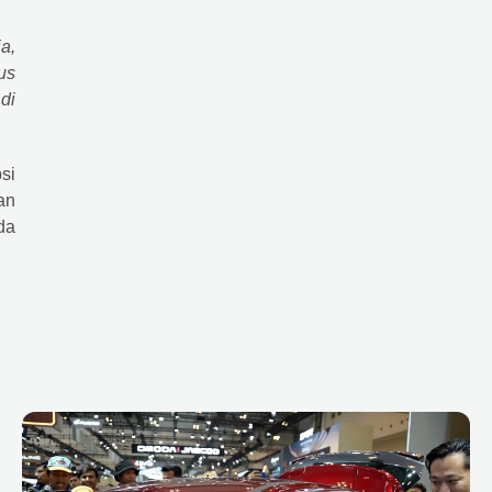
a,
us
di
si
an
da