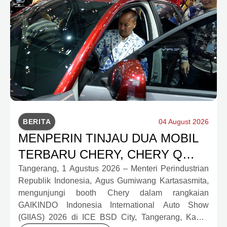
BERITA
04 August 2026
MENPERIN TINJAU DUA MOBIL
TERBARU CHERY, CHERY Q
DAN J6T CSH YANG JADI
Tangerang, 1 Agustus 2026 – Menteri Perindustrian
Republik Indonesia, Agus Gumiwang Kartasasmita,
SOROTAN DI GIIAS 2026
mengunjungi booth Chery dalam rangkaian
GAIKINDO Indonesia International Auto Show
(GIIAS) 2026 di ICE BSD City, Tangerang, Kamis