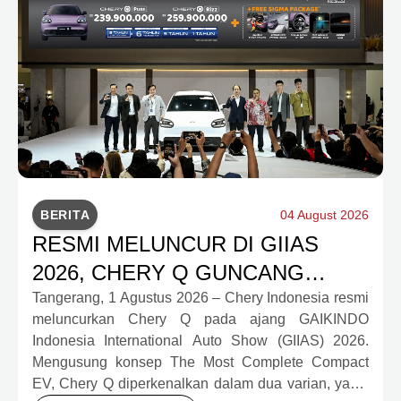
BERITA
04 August 2026
RESMI MELUNCUR DI GIIAS
2026, CHERY Q GUNCANG
PASAR OTOMOTIF MELALUI
Tangerang, 1 Agustus 2026 – Chery Indonesia resmi
meluncurkan Chery Q pada ajang GAIKINDO
HARGA SPESIAL MULAI RP239,9
Indonesia International Auto Show (GIIAS) 2026.
JUTA
Mengusung konsep The Most Complete Compact
EV, Chery Q diperkenalkan dalam dua varian, yakni