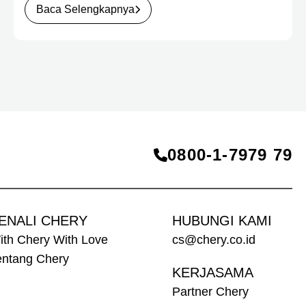
(30/7). Dalam kunjungan tersebut, Menteri
Baca Selengkapnya
Perindustrian meninjau dua produk elektrifikasi
terbaru Chery, yakni Chery Q, compact EV untuk
mobilitas perkotaan, serta J6T RCSH, SUV
berteknologi Range-Extended Electric Vehicle
(REEV) yang dirancang untuk mendukung
perjalanan jarak jauh.
0800‑1‑7979 79
ENALI CHERY
HUBUNGI KAMI
ith Chery With Love
cs@chery.co.id
entang Chery
KERJASAMA
Partner Chery