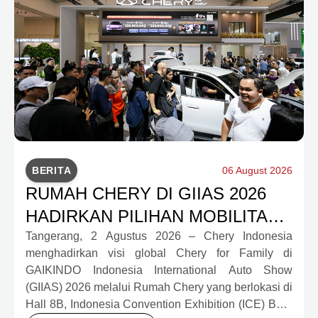
BERITA
06 August 2026
RUMAH CHERY DI GIIAS 2026
HADIRKAN PILIHAN MOBILITAS
LENGKAP DAN PROGRAM
Tangerang, 2 Agustus 2026 – Chery Indonesia
menghadirkan visi global Chery for Family di
APRESIASI KONSUMEN
GAIKINDO Indonesia International Auto Show
BERNILAI HAMPIR RP1 MILIAR
(GIIAS) 2026 melalui Rumah Chery yang berlokasi di
Hall 8B, Indonesia Convention Exhibition (ICE) BSD