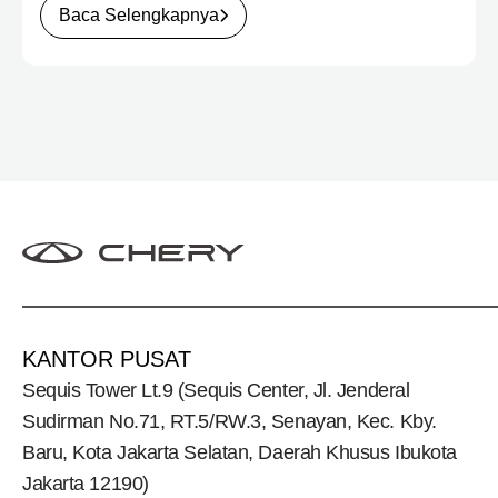
City. Mengusung konsep rumah yang hangat dan
Baca Selengkapnya
inklusif, Chery menghadirkan pengalaman
menyeluruh bagi keluarga Indonesia melalui pilihan
kendaraan ICE, EV, hingga Chery Super Hybrid
(CSH), lengkap dengan berbagai fasilitas, aktivitas,
dan program apresiasi untuk konsumen.
KANTOR PUSAT
Sequis Tower Lt.9 (Sequis Center, Jl. Jenderal
Sudirman No.71, RT.5/RW.3, Senayan, Kec. Kby.
Baru, Kota Jakarta Selatan, Daerah Khusus Ibukota
Jakarta 12190)