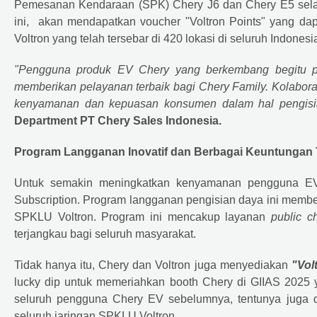
Pemesanan Kendaraan (SPK) Chery J6 dan Chery E5 sel
ini, akan mendapatkan voucher "Voltron Points" yang da
Voltron yang telah tersebar di 420 lokasi di seluruh Indonesi
"Pengguna produk EV Chery yang berkembang begitu pe
memberikan pelayanan terbaik bagi Chery Family. Kolaboras
kenyamanan dan kepuasan konsumen dalam hal pengisi
Department PT Chery Sales Indonesia.
Program Langganan Inovatif dan Berbagai Keuntunga
Untuk semakin meningkatkan kenyamanan pengguna EV
Subscription. Program langganan pengisian daya ini member
SPKLU Voltron. Program ini mencakup layanan
public c
terjangkau bagi seluruh masyarakat.
Tidak hanya itu, Chery dan Voltron juga menyediakan
"Vol
lucky dip untuk memeriahkan booth Chery di GIIAS 2025 
seluruh pengguna Chery EV sebelumnya, tentunya juga d
seluruh jaringan SPKLU Voltron.