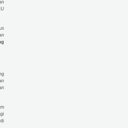
an
LU
us
an
ng
ng
an
an
am
gi
di