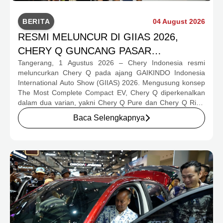
BERITA
04 August 2026
RESMI MELUNCUR DI GIIAS 2026,
CHERY Q GUNCANG PASAR
Tangerang, 1 Agustus 2026 – Chery Indonesia resmi
OTOMOTIF MELALUI HARGA SPESIAL
meluncurkan Chery Q pada ajang GAIKINDO Indonesia
MULAI RP239,9 JUTA
International Auto Show (GIIAS) 2026. Mengusung konsep
The Most Complete Compact EV, Chery Q diperkenalkan
dalam dua varian, yakni Chery Q Pure dan Chery Q Rizz,
untuk mengakomodasi kebutuhan mobilitas serta
Baca Selengkapnya
preferensi konsumen yang berbeda.