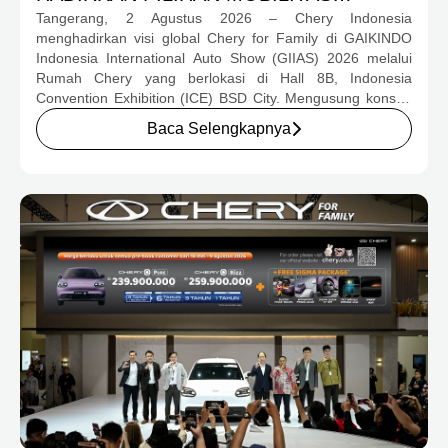
Tangerang, 2 Agustus 2026 – Chery Indonesia
LENGKAP DAN PROGRAM APRESIASI
menghadirkan visi global Chery for Family di GAIKINDO
KONSUMEN BERNILAI HAMPIR RP1
Indonesia International Auto Show (GIIAS) 2026 melalui
MILIAR
Rumah Chery yang berlokasi di Hall 8B, Indonesia
Convention Exhibition (ICE) BSD City. Mengusung konsep
rumah yang hangat dan inklusif, Chery menghadirkan
Baca Selengkapnya
pengalaman menyeluruh bagi keluarga Indonesia melalui
pilihan kendaraan ICE, EV, hingga Chery Super Hybrid
(CSH), lengkap dengan berbagai fasilitas, aktivitas, dan
program apresiasi untuk konsumen.