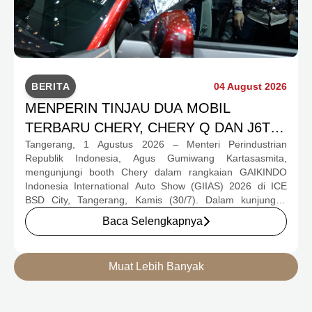
BERITA
04 August 2026
MENPERIN TINJAU DUA MOBIL
TERBARU CHERY, CHERY Q DAN J6T
Tangerang, 1 Agustus 2026 – Menteri Perindustrian
CSH YANG JADI SOROTAN DI GIIAS
Republik Indonesia, Agus Gumiwang Kartasasmita,
2026
mengunjungi booth Chery dalam rangkaian GAIKINDO
Indonesia International Auto Show (GIIAS) 2026 di ICE
BSD City, Tangerang, Kamis (30/7). Dalam kunjungan
tersebut, Menteri Perindustrian meninjau dua produk
Baca Selengkapnya
elektrifikasi terbaru Chery, yakni Chery Q, compact EV
untuk mobilitas perkotaan, serta J6T RCSH, SUV
berteknologi Range-Extended Electric Vehicle (REEV) yang
Muat Lebih Banyak
dirancang untuk mendukung perjalanan jarak jauh.