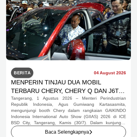
BERITA
04 August 2026
MENPERIN TINJAU DUA MOBIL
TERBARU CHERY, CHERY Q DAN J6T
Tangerang, 1 Agustus 2026 – Menteri Perindustrian
CSH YANG JADI SOROTAN DI GIIAS
Republik Indonesia, Agus Gumiwang Kartasasmita,
2026
mengunjungi booth Chery dalam rangkaian GAIKINDO
Indonesia International Auto Show (GIIAS) 2026 di ICE
BSD City, Tangerang, Kamis (30/7). Dalam kunjungan
tersebut, Menteri Perindustrian meninjau dua produk
Baca Selengkapnya
elektrifikasi terbaru Chery, yakni Chery Q, compact EV