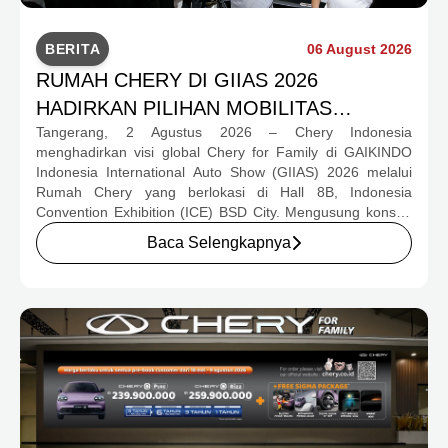
BERITA
06 August 2026
RUMAH CHERY DI GIIAS 2026
HADIRKAN PILIHAN MOBILITAS
Tangerang, 2 Agustus 2026 – Chery Indonesia
LENGKAP DAN PROGRAM APRESIASI
menghadirkan visi global Chery for Family di GAIKINDO
KONSUMEN BERNILAI HAMPIR RP1
Indonesia International Auto Show (GIIAS) 2026 melalui
MILIAR
Rumah Chery yang berlokasi di Hall 8B, Indonesia
Convention Exhibition (ICE) BSD City. Mengusung konsep
rumah yang hangat dan inklusif, Chery menghadirkan
Baca Selengkapnya
pengalaman menyeluruh bagi keluarga Indonesia melalui
pilihan kendaraan ICE, EV, hingga Chery Super Hybrid
(CSH), lengkap dengan berbagai fasilitas, aktivitas, dan
program apresiasi untuk konsumen.