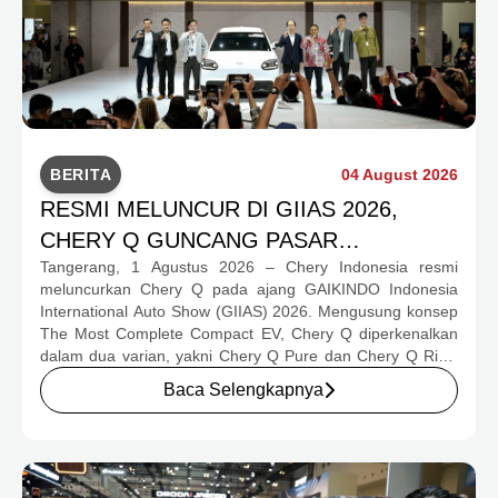
BERITA
04 August 2026
RESMI MELUNCUR DI GIIAS 2026,
CHERY Q GUNCANG PASAR
Tangerang, 1 Agustus 2026 – Chery Indonesia resmi
OTOMOTIF MELALUI HARGA SPESIAL
meluncurkan Chery Q pada ajang GAIKINDO Indonesia
MULAI RP239,9 JUTA
International Auto Show (GIIAS) 2026. Mengusung konsep
The Most Complete Compact EV, Chery Q diperkenalkan
dalam dua varian, yakni Chery Q Pure dan Chery Q Rizz,
untuk mengakomodasi kebutuhan mobilitas serta
Baca Selengkapnya
preferensi konsumen yang berbeda.