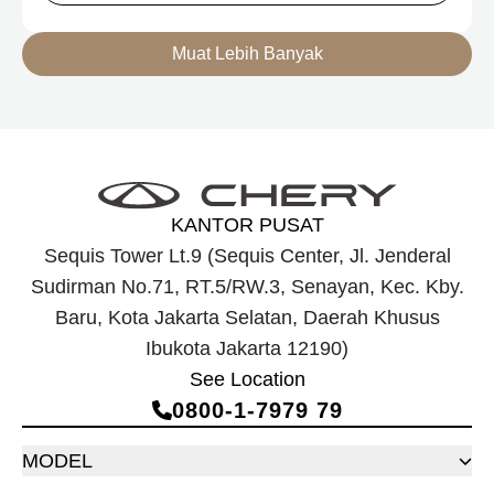
untuk mobilitas perkotaan, serta J6T RCSH, SUV
berteknologi Range-Extended Electric Vehicle (REEV) yang
Muat Lebih Banyak
dirancang untuk mendukung perjalanan jarak jauh.
KANTOR PUSAT
Sequis Tower Lt.9 (Sequis Center, Jl. Jenderal
Sudirman No.71, RT.5/RW.3, Senayan, Kec. Kby.
Baru, Kota Jakarta Selatan, Daerah Khusus
Ibukota Jakarta 12190)
See Location
0800‑1‑7979 79
MODEL