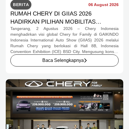
BERITA
06 August 2026
RUMAH CHERY DI GIIAS 2026
HADIRKAN PILIHAN MOBILITAS
Tangerang, 2 Agustus 2026 – Chery Indonesia
LENGKAP DAN PROGRAM APRESIASI
menghadirkan visi global Chery for Family di GAIKINDO
KONSUMEN BERNILAI HAMPIR RP1
Indonesia International Auto Show (GIIAS) 2026 melalui
MILIAR
Rumah Chery yang berlokasi di Hall 8B, Indonesia
Convention Exhibition (ICE) BSD City. Mengusung konsep
rumah yang hangat dan inklusif, Chery menghadirkan
Baca Selengkapnya
pengalaman menyeluruh bagi keluarga Indonesia melalui
pilihan kendaraan ICE, EV, hingga Chery Super Hybrid
(CSH), lengkap dengan berbagai fasilitas, aktivitas, dan
program apresiasi untuk konsumen.