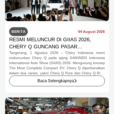
BERITA
04 August 2026
RESMI MELUNCUR DI GIIAS 2026,
CHERY Q GUNCANG PASAR
Tangerang, 1 Agustus 2026 – Chery Indonesia resmi
OTOMOTIF MELALUI HARGA SPESIAL
meluncurkan Chery Q pada ajang GAIKINDO Indonesia
MULAI RP239,9 JUTA
International Auto Show (GIIAS) 2026. Mengusung konsep
The Most Complete Compact EV, Chery Q diperkenalkan
dalam dua varian, yakni Chery Q Pure dan Chery Q Rizz,
untuk mengakomodasi kebutuhan mobilitas serta
Baca Selengkapnya
preferensi konsumen yang berbeda.