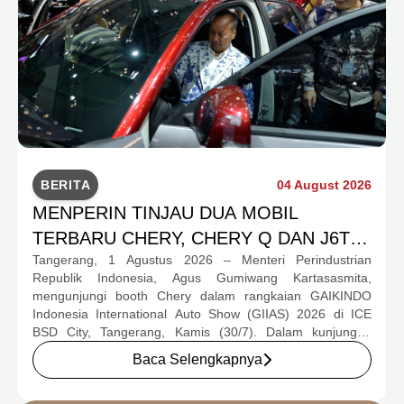
BERITA
04 August 2026
MENPERIN TINJAU DUA MOBIL
TERBARU CHERY, CHERY Q DAN J6T
Tangerang, 1 Agustus 2026 – Menteri Perindustrian
CSH YANG JADI SOROTAN DI GIIAS
Republik Indonesia, Agus Gumiwang Kartasasmita,
2026
mengunjungi booth Chery dalam rangkaian GAIKINDO
Indonesia International Auto Show (GIIAS) 2026 di ICE
BSD City, Tangerang, Kamis (30/7). Dalam kunjungan
tersebut, Menteri Perindustrian meninjau dua produk
Baca Selengkapnya
elektrifikasi terbaru Chery, yakni Chery Q, compact EV
untuk mobilitas perkotaan, serta J6T RCSH, SUV