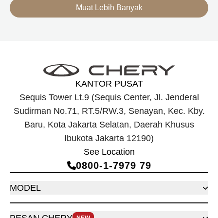
berteknologi Range-Extended Electric Vehicle (REEV) yang
Muat Lebih Banyak
dirancang untuk mendukung perjalanan jarak jauh.
KANTOR PUSAT
Sequis Tower Lt.9 (Sequis Center, Jl. Jenderal
Sudirman No.71, RT.5/RW.3, Senayan, Kec. Kby.
Baru, Kota Jakarta Selatan, Daerah Khusus
Ibukota Jakarta 12190)
See Location
0800‑1‑7979 79
MODEL
PESAN CHERY
NEW