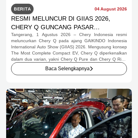
BERITA
04 August 2026
RESMI MELUNCUR DI GIIAS 2026,
CHERY Q GUNCANG PASAR
Tangerang, 1 Agustus 2026 – Chery Indonesia resmi
OTOMOTIF MELALUI HARGA SPESIAL
meluncurkan Chery Q pada ajang GAIKINDO Indonesia
MULAI RP239,9 JUTA
International Auto Show (GIIAS) 2026. Mengusung konsep
The Most Complete Compact EV, Chery Q diperkenalkan
dalam dua varian, yakni Chery Q Pure dan Chery Q Rizz,
untuk mengakomodasi kebutuhan mobilitas serta
Baca Selengkapnya
preferensi konsumen yang berbeda.