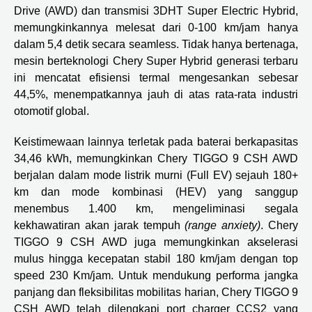
Drive (AWD) dan transmisi 3DHT Super Electric Hybrid,
memungkinkannya melesat dari 0-100 km/jam hanya
dalam 5,4 detik secara seamless. Tidak hanya bertenaga,
mesin berteknologi Chery Super Hybrid generasi terbaru
ini mencatat efisiensi termal mengesankan sebesar
44,5%, menempatkannya jauh di atas rata-rata industri
otomotif global.
Keistimewaan lainnya terletak pada baterai berkapasitas
34,46 kWh, memungkinkan Chery TIGGO 9 CSH AWD
berjalan dalam mode listrik murni (Full EV) sejauh 180+
km dan mode kombinasi (HEV) yang sanggup
menembus 1.400 km, mengeliminasi segala
kekhawatiran akan jarak tempuh
(range anxiety)
. Chery
TIGGO 9 CSH AWD juga memungkinkan akselerasi
mulus hingga kecepatan stabil 180 km/jam dengan top
speed 230 Km/jam. Untuk mendukung performa jangka
panjang dan fleksibilitas mobilitas harian, Chery TIGGO 9
CSH AWD telah dilengkapi port charger CCS2 yang