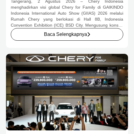
Tangerang, 2 Agustus 2026 – Chery Indonesia
LENGKAP DAN PROGRAM APRESIASI
menghadirkan visi global Chery for Family di GAIKINDO
KONSUMEN BERNILAI HAMPIR RP1
Indonesia International Auto Show (GIIAS) 2026 melalui
MILIAR
Rumah Chery yang berlokasi di Hall 8B, Indonesia
Convention Exhibition (ICE) BSD City. Mengusung konsep
rumah yang hangat dan inklusif, Chery menghadirkan
Baca Selengkapnya
pengalaman menyeluruh bagi keluarga Indonesia melalui
pilihan kendaraan ICE, EV, hingga Chery Super Hybrid
(CSH), lengkap dengan berbagai fasilitas, aktivitas, dan
program apresiasi untuk konsumen.