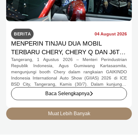
BERITA
04 August 2026
MENPERIN TINJAU DUA MOBIL
TERBARU CHERY, CHERY Q DAN J6T
Tangerang, 1 Agustus 2026 – Menteri Perindustrian
CSH YANG JADI SOROTAN DI GIIAS
Republik Indonesia, Agus Gumiwang Kartasasmita,
2026
mengunjungi booth Chery dalam rangkaian GAIKINDO
Indonesia International Auto Show (GIIAS) 2026 di ICE
BSD City, Tangerang, Kamis (30/7). Dalam kunjungan
tersebut, Menteri Perindustrian meninjau dua produk
Baca Selengkapnya
elektrifikasi terbaru Chery, yakni Chery Q, compact EV
untuk mobilitas perkotaan, serta J6T RCSH, SUV
berteknologi Range-Extended Electric Vehicle (REEV) yang
Muat Lebih Banyak
dirancang untuk mendukung perjalanan jarak jauh.