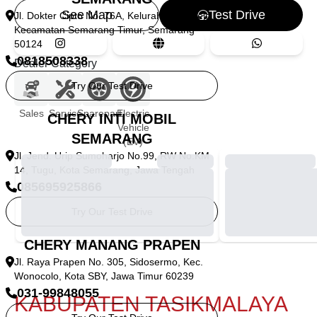
See Map
Test Drive
Jl. Dokter Cipto No. 76A, Kelurahan Sarirejo,
Kecamatan Semarang Timur, Semarang
50124
0818508338
Dealer Category
Try Our Test Drive
Sales
Service
Sparepart
Electric
CHERY INTI MOBIL
Vehicle
SEMARANG
(EV)
Jl. Jend. Urip Sumoharjo No.99, RW No.KM
14, Tugu, Kota Semarang, Jawa Tengah
085695925866
Try Our Test Drive
CHERY MANANG PRAPEN
Jl. Raya Prapen No. 305, Sidosermo, Kec.
Wonocolo, Kota SBY, Jawa Timur 60239
031-99848055
KABUPATEN TASIKMALAYA