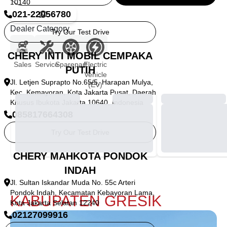
10140
021-22056780
Dealer Category
Try Our Test Drive
CHERY INTI MOBIL CEMPAKA
Sales
Service
Sparepart
Electric
PUTIH
Vehicle
Jl. Letjen Suprapto No.65/5, Harapan Mulya,
(EV)
Kec. Kemayoran, Kota Jakarta Pusat, Daerah
Khusus Ibukota Jakarta 10640, Indonesia
085817664308
Try Our Test Drive
CHERY MAHKOTA PONDOK
INDAH
Jl. Sultan Iskandar Muda No. 55c Arteri
Pondok Indah, Kecamatan Kebayoran Lama,
KABUPATEN GRESIK
Kota Jakarta Selatan 12240
02127099916