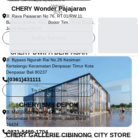
Vehicle
CHERY Wonder Pajajaran
(EV)
Jl. Raya Pajajaran No.76, RT.01/RW.11,
Baranangsiang, Kec. Bogor Tim., Kota Bogor,
Jawa Barat 16143
Try Our Test Drive
CHERY DWIPA DENPASAR
Jl. Bypass Ngurah Rai No.26 Kesiman
Kertalangu Kecamatan Denpasar Timur Kota
Denpasar Bali 80237
(0361)431111
Try Our Test Drive
CHERY SMS DEPOK
Jl. Margonda Raya No.42, Pondok Cina,
Kecamatan Beji, Kota Depok, Jawa Barat
16424
0821-5489-1704
CHERY GALLERIE CIBINONG CITY STORE