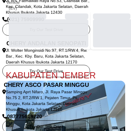
Jl. RS. Fatmawati Raya No.53, Cilandak Bar.,
Vehicle
Kec. Cilandak, Kota Jakarta Selatan, Daerah
(EV)
Khusus Ibukota Jakarta 12430
(021) 75909990
Try Our Test Drive
CHERY ANDALAN SENOPATI
Jl. Wolter Monginsidi No.97, RT.1/RW.4, Rw.
Bar., Kec. Kby. Baru, Kota Jakarta Selatan,
Daerah Khusus Ibukota Jakarta 12170
Try Our Test Drive
KABUPATEN JEMBER
CHERY ASCO PASAR MINGGU
Samping Aprt Nifaro, Jl. Raya Pasar Minggu
No.75 2, RT.2/RW.1, Pejaten Timur, Ps.
Minggu, Kota Jakarta Selatan, Daerah
Khusus Ibukota Jakarta 12510
087775619720
Try Our Test Drive