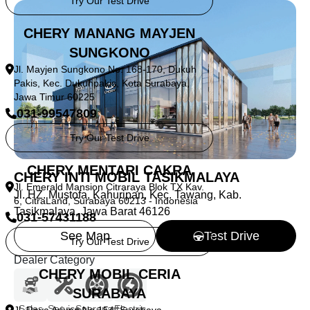
Try Our Test Drive
CHERY MANANG MAYJEN
SUNGKONO
Jl. Mayjen Sungkono No. 168-170, Dukuh
Pakis, Kec. Dukuhpakis, Kota Surabaya,
Jawa Timur 60225
031-99547809
Try Our Test Drive
CHERY MENTARI CAKRA
CHERY INTI MOBIL TASIKMALAYA
Jl. Emerald Mansion Citraraya Blok TX Kav.
Jl. HZ. Mustofa, Kahuripan, Kec. Tawang, Kab.
6, CitraLand, Surabaya 60213 - Indonesia
Tasikmalaya, Jawa Barat 46126
031-57431188
See Map
Test Drive
Try Our Test Drive
Dealer Category
CHERY MOBIL CERIA
SURABAYA
Sales
Service
Sparepart
Electric