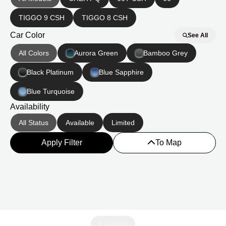
TIGGO 9 CSH
TIGGO 8 CSH
Car Color
See All
All Colors
Aurora Green
Bamboo Grey
Black Platinum
Blue Sapphire
Blue Turquoise
Availability
All Status
Available
Limited
Apply Filter
To Map
Legend