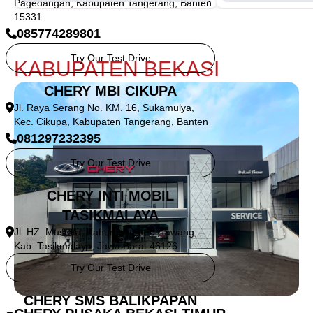
Pagedangan, Kabupaten Tangerang, Banten
15331
085774289801
Try Our Test Drive
KABUPATEN BEKASI
CHERY MBI CIKUPA
Jl. Raya Serang No. KM. 16, Sukamulya,
Kec. Cikupa, Kabupaten Tangerang, Banten
081297232395
Try Our Test Drive
CHERY INTI MOBIL
TASIKMALAYA
Jl. HZ. Mustofa, Kahuripan, Kec. Tawang,
Kab. Tasikmalaya, Jawa Barat 46126
Try Our Test Drive
CHERY SMS BALIKPAPAN