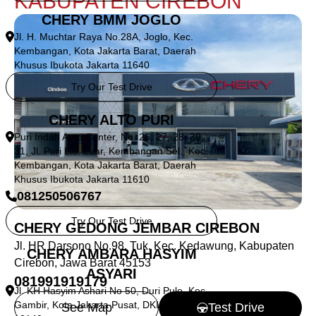
KABUPATEN CIREBON
CHERY BMM JOGLO
Jl. H. Muchtar Raya No.28A, Joglo, Kec.
Kembangan, Kota Jakarta Barat, Daerah
Khusus Ibukota Jakarta 11640
Try Our Test Drive
CHERY ALTO PURI
Puri Indah Auto Center, No. 26, 27, 28, 30,
31, Jl. Puri Lkr. Luar, Kembangan Sel., Kec.
Kembangan, Kota Jakarta Barat, Daerah
Khusus Ibukota Jakarta 11610
081250506767
Try Our Test Drive
CHERY GEDONG JEMBAR CIREBON
Jl. HR Darsono No.98, Tuk, Kec. Kedawung, Kabupaten
CHERY AMBARA HASYIM
Cirebon, Jawa Barat 45153
ASYARI
081991919179
Jl. KH Hasyim Ashari No 50, Duri Pulo, Kec.
Gambir, Kota Jakarta Pusat, DKI Jakarta,
See Map
Test Drive