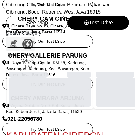
Try Our Test Drive
Cibinong City Mall, Jl. Tegar Beriman, Pakansari,
Cibinong, Bogor Regency, West Java 16915
CHERY CAM CINERE
See Map
Test Drive
Jl. Cinere Raya No.18, Cinere, Kec. Cinere,
Kota Depok, Jawa Barat 16514
Dealer Category
Try Our Test Drive
Sales
Electric
CHERY GALLERIE PARUNG
Vehicle
Jl. Raya Parung-Ciputat KM.29, Kedaung,
(EV)
Sawangan, Kedaung, Kec. Sawangan, Kota
Depok, Jawa Barat 16516
Try Our Test Drive
CHERY AMBARA ARJUNA
Jl. Arjuna Selatan No. 9 Kel. Kebon Jeruk,
Kec. Kebon Jeruk, Jakarta Barat, 11530
021-22056780
Try Our Test Drive