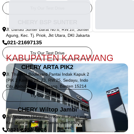
Try Our Test Drive
CHERY BSP SUNTER
Jl. Danau Sunter Barat No.6, RW.10, Sunter
Agung, Kec. Tj. Priok, Jkt Utara, DKI Jakarta
021-21697135
Try Our Test Drive
KABUPATEN KARAWANG
CHERY ARTA PIK2
Jl. Thamrin Boulevard Pantai Indak Kapuk 2
(PIK 2 Kavling 22, 23, RW.25, Sedayu, Indo
City, Kabupaten Tangerang, Banten 15214
Try Our Test Drive
CHERY Wiltop Jambi
Jl. Pangeran Hidayat No.Kav III, Paal Lima,
Kec. Kota Baru, Kota Jambi, Jambi 36361
0821-8984-0628