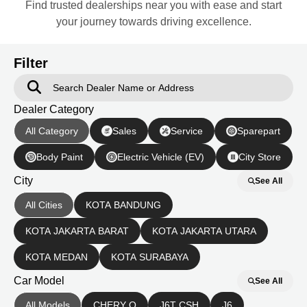
Find trusted dealerships near you with ease and start
your journey towards driving excellence.
Filter
Dealer Category
All Category
Sales
Service
Sparepart
Body Paint
Electric Vehicle (EV)
City Store
City
See All
All Cities
KOTA BANDUNG
KOTA JAKARTA BARAT
KOTA JAKARTA UTARA
KOTA MEDAN
KOTA SURABAYA
Car Model
See All
All Models
CHERY Q
J6T CSH
J6