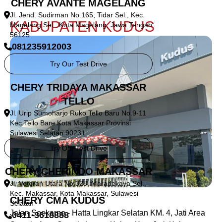
CHERY AVANTE MAGELANG
Jl. Jend. Sudirman No.165, Tidar Sel., Kec.
KABUPATEN KUDUS
Magelang Sel., Kota Magelang, Jawa Tengah
56125
081235912003
Try Our Test Drive
CHERY TRIDAYA MAKASSAR
TELLO
Jl. Urip Sumoharjo Ruko Tello Baru No.9-11
Kec.Tello Baru Kota Makassar Provinsi
Sulawesi Selatan 90231
Try Our Test Drive
CHERY CHERINDO MAKASSAR
Jl. Veteran Utara No.328, Maradekaya Sel.,
Kec. Makassar, Kota Makassar, Sulawesi
CHERY CMA KUDUS
Selatan
Jalan Soekarno - Hatta Lingkar Selatan KM. 4, Jati Area
0411-3618888