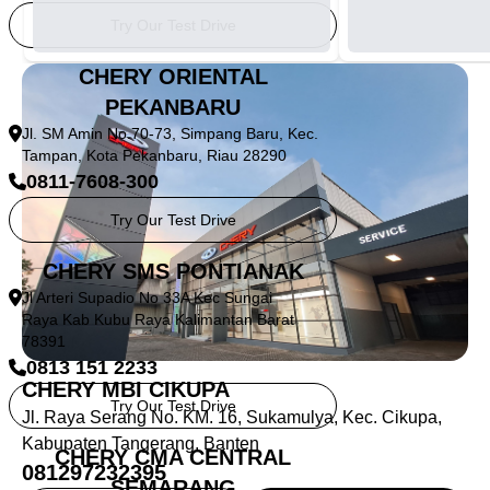
Try Our Test Drive
CHERY ORIENTAL
PEKANBARU
Jl. SM Amin No.70-73, Simpang Baru, Kec.
Tampan, Kota Pekanbaru, Riau 28290
0811-7608-300
Try Our Test Drive
CHERY SMS PONTIANAK
Jl Arteri Supadio No 33A Kec Sungai
Raya Kab Kubu Raya Kalimantan Barat
78391
0813 151 2233
CHERY MBI CIKUPA
Try Our Test Drive
Jl. Raya Serang No. KM. 16, Sukamulya, Kec. Cikupa,
Kabupaten Tangerang, Banten
CHERY CMA CENTRAL
081297232395
SEMARANG