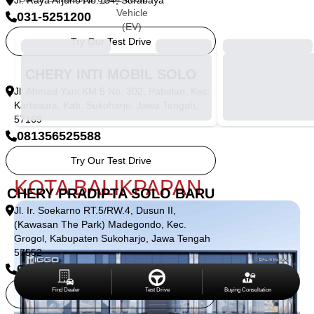
Jl. Raya Arjuno No.154, Surabaya
Vehicle
031-5251200
(EV)
Try Our Test Drive
CHERY INTI MOBIL SOLO
Jl. Ahmad Yani KM 5 No. 302, Pabelan, Kec.
Kartasura, Kab. Sukoharjo, Jawa Tengah,
57169
081356525588
Try Our Test Drive
KOTA BALIKPAPAN
CHERY PRADIPTA SOLO BARU
Jl. Ir. Soekarno RT.5/RW.4, Dusun II,
(Kawasan The Park) Madegondo, Kec.
Grogol, Kabupaten Sukoharjo, Jawa Tengah
57552
085710008218
Find Dealer
Test Drive
Buying Consultation
Try Our Test Drive